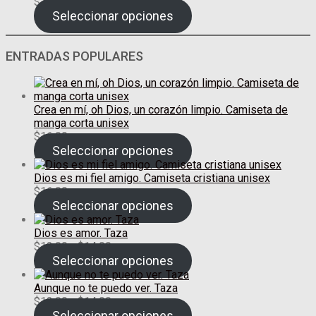
$
14.95
Seleccionar opciones
ENTRADAS POPULARES
Crea en mí, oh Dios, un corazón limpio. Camiseta de
manga corta unisex
$
16.00
Seleccionar opciones
Dios es mi fiel amigo. Camiseta cristiana unisex
$
16.00
Seleccionar opciones
Dios es amor. Taza
Rango
$
12.00
-
$
14.00
de
Seleccionar opciones
precios:
desde
Aunque no te puedo ver. Taza
$12.00
Rango
$
12.00
-
$
14.00
hasta
de
Seleccionar opciones