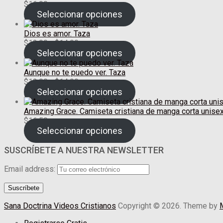
$
16.00
Seleccionar opciones
Dios es amor. Taza
Rango
$
12.00
-
$
14.00
de
Seleccionar opciones
precios:
desde
Aunque no te puedo ver. Taza
$12.00
Rango
$
12.00
-
$
14.00
hasta
de
Seleccionar opciones
$14.00
precios:
desde
Amazing Grace. Camiseta cristiana de manga corta unise
$12.00
$
16.50
hasta
Seleccionar opciones
$14.00
SUSCRÍBETE A NUESTRA NEWSLETTER
Email address:
Sana Doctrina Videos Cristianos
Copyright © 2026.
Theme by