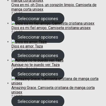
Crea en mí, oh Dios, un corazón limpio. Camiseta de
manga corta unisex
$
16.00
Seleccionar opciones
Dios es mi fiel amigo. Camiseta cristiana unisex
$
16.00
Seleccionar opciones
Dios es amor. Taza
Rango
$
12.00
-
$
14.00
de
Seleccionar opciones
precios:
desde
Aunque no te puedo ver. Taza
$12.00
Rango
$
12.00
-
$
14.00
hasta
de
Seleccionar opciones
$14.00
precios:
desde
$12.00
Amazing Grace. Camiseta cristiana de manga corta
hasta
unisex
$14.00
$
16.50
Seleccionar opciones