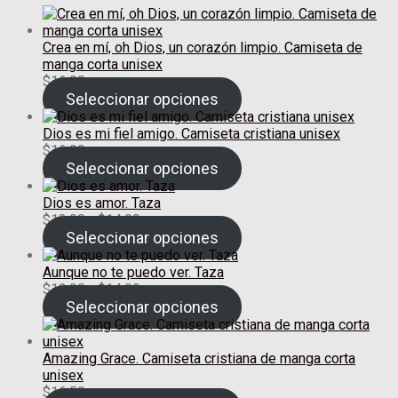
Crea en mí, oh Dios, un corazón limpio. Camiseta de
manga corta unisex
$
16.00
Seleccionar opciones
Dios es mi fiel amigo. Camiseta cristiana unisex
$
16.00
Seleccionar opciones
Dios es amor. Taza
Rango
$
12.00
-
$
14.00
de
Seleccionar opciones
precios:
desde
Aunque no te puedo ver. Taza
$12.00
Rango
$
12.00
-
$
14.00
hasta
de
Seleccionar opciones
$14.00
precios:
desde
$12.00
Amazing Grace. Camiseta cristiana de manga corta
hasta
unisex
$14.00
$
16.50